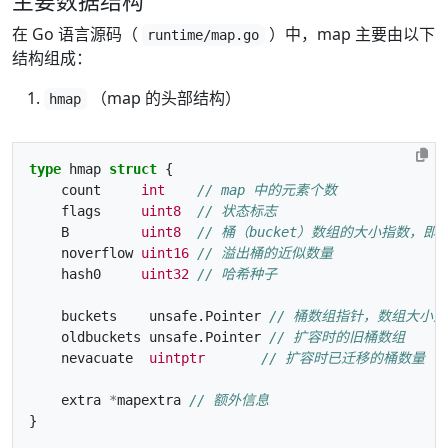
主要数据结构
在 Go 语言源码（
）中，map 主要由以下
runtime/map.go
结构组成：
（map 的头部结构）
hmap
type
hmap
struct
{
count
int
// map 中的元素个数
flags
uint8
// 状态标志
B
uint8
// 桶（bucket）数组的大小指数，即桶
noverflow
uint16
// 溢出桶的近似数量
hash0
uint32
// 哈希种子
buckets
unsafe.Pointer
// 桶数组指针，数组大小为 
oldbuckets
unsafe.Pointer
// 扩容时的旧桶数组
nevacuate
uintptr
// 扩容时已迁移的桶数量
extra
*
mapextra
// 额外信息
}