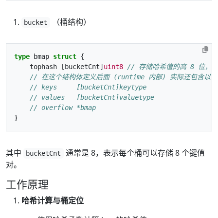
（桶结构）
bucket
type
bmap
struct
{
tophash
[bucketCnt]
uint8
// 存储哈希值的高 8 位，
// 在这个结构体定义后面 (runtime 内部) 实际还包含以
// keys     [bucketCnt]keytype
// values   [bucketCnt]valuetype
// overflow *bmap
}
其中
通常是 8，表示每个桶可以存储 8 个键值
bucketCnt
对。
工作原理
哈希计算与桶定位